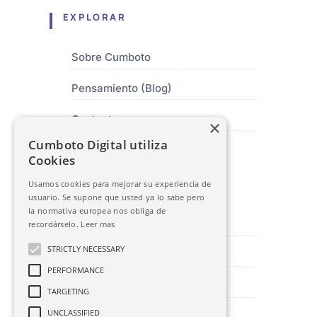
EXPLORAR
Sobre Cumboto
Pensamiento (Blog)
Contacto
×
Cumboto Digital utiliza
Cookies
SEDE CENTRAL
Usamos cookies para mejorar su experiencia de
usuario. Se supone que usted ya lo sabe pero
la normativa europea nos obliga de
Las Palmas de Gran Canaria
recordárselo.
Leer mas
STRICTLY NECESSARY
hola@cumbotodigital.com
PERFORMANCE
628 10 87 91
TARGETING
UNCLASSIFIED