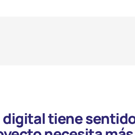
 digital tiene sentid
oyecto necesita más