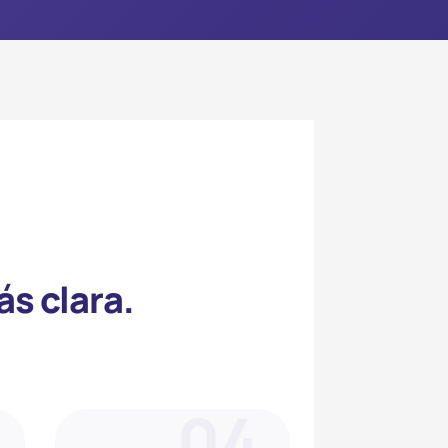
ás clara.
04