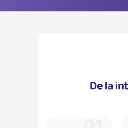
De la in
01