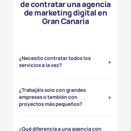
de contratar una agencia
de marketing digital en
Gran Canaria
¿Necesito contratar todos los
+
servicios a la vez?
No necesariamente. Hay proyectos que
necesitan empezar por
¿Trabajáis solo con grandes
estrategia digital
,
+
empresas o también con
otros por
diseño web
o por
SEO
.
proyectos más pequeños?
Empezamos por donde el proyecto lo
necesite de verdad, no por vender el
Trabajamos con empresas y marcas que
paquete completo desde el primer día.
quieren hacer las cosas con más criterio,
¿Qué diferencia a una agencia con